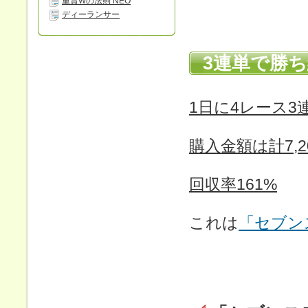
重賞Wの法則 NEO
ディーランサー
3連単で勝
1日に4レース3
購入金額は計7,2
回収率161%
これは
「セブン