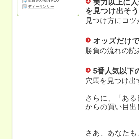
実力以上に人
重賞Wの法則 NEO
ディーランサー
を見つけ出そう
見つけ方にコツ
オッズだけで
勝負の流れの読
5番人気以下
穴馬を見つけ出
さらに、「ある
からの買い目出
さあ、あなたも