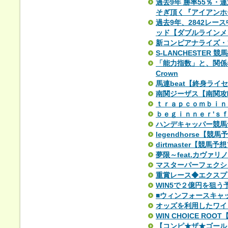
過去9年 勝率55％・
そぎ頂く『アイアンホ
過去9年、2842レー
ッド【ダブルラインメ
新コンピアナライズ・
S-LANCHESTER 
「能力指数」と、関係
Crown
馬連beat【終身ライ
南関ジーザス【南関攻略
ｔｒａｐｃｏｍｂｉｎ
ｂｅｇｉｎｎｅｒ'ｓｆ
ハンデキャッパー競馬予
legendhorse【競
dirtmaster【競
夢限～feat.カヴァリ
マスターパーフェクシ
重賞レース◆エクスプ
WIN5で２億円を狙う
■ウィンフォースキャ
オッズを利用したワイ
WIN CHOICE R
【コンピ★ザ★ゴール