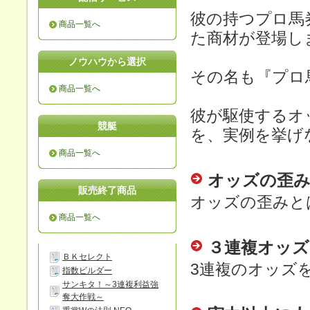
彼の持つプロ馬
商品一覧へ
た商材が登場し
ノウハウから選択
その名も『プロ
商品一覧へ
彼が駆使するオ
競艇
を、実例を挙げ
商品一覧へ
オッズの歪み
販売終了商品
オッズの歪みと
商品一覧へ
３連複オッズ
ＢＫセレクト
3連複のオッズ
指数ビルダー
サンキタ！～3連複利益強
奪大作戦～