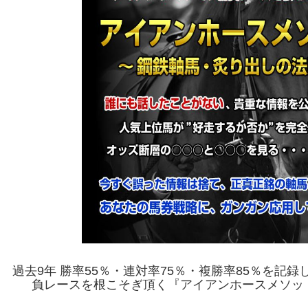
過去9年 勝率55％・連対率75％・複勝率85％を記
負レースを根こそぎ頂く『アイアンホースメソッ