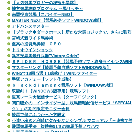
【人気競馬ブロガーの秘密を暴露】
地方競馬攻略プログラム ～馬リッチ～
南関投資競馬【スパイダーNEO】
MASTER NEXT【競馬終身ソフトWINDOWS版】
アドバンスマスター
【ブラック◆ダークホース】新たな穴馬ロジックで、さらに強烈
宮崎式新ワイド馬券術
至高の投資馬券術 ＣＢＯ
トリオウインショック
異常投票馬最終兵器”Victory Odds”
ＳＰＩＤＥＲ ＨＯＲＳＥ【競馬予想ソフト終身ライセンスWIN
マスターリング【競馬予想自動ソフトWINDOWS版】
WIN5で18回当選！1億稼げ！WIN5ファイター
手塚アカデミー【ソフト作成塾】
ｂｌａｃｋｄｉａｍｏｎｄ競馬ソフト【WINDOWS版】
双龍剣！【WINDOWS版専用】競馬ソフト
重賞レース★配信サービス【ターフロジック】
関口睦介の「インサイダー型」競馬情報配信サービス「SPECIAL
ク）」の期間限定モニター会員
競馬で壁にぶつかった方限定
小遣い稼ぎと利殖に欠かせないシンプル マニュアル「三連複で
愛澤競馬手法 複勝率91％の競馬予想ノウハウ