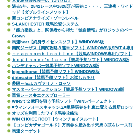
人妻馬券師みゅーの【DNゼロ】
過去9年、2842レース中1628頭が馬券に・・・。三連複・ワ
ッド【ダブルラインメソッド】
新コンピアナライズ・ゾーンレベル
S-LANCHESTER 競馬投資システム
「能力指数」と、関係者から得た「独自情報」がロジックのベースの
Crown
馬連beat【終身ライセンスソフト】WINDOWS版
南関ジーザス【南関攻略３連単ソフト】WINDOWS版SPAT４専
ｔｒａｐｃｏｍｂｉｎａｔｉｏｎ【競馬WINDOWS専用ソフト】
ｂｅｇｉｎｎｅｒ'ｓｆａｋｅ【競馬予想ソフト】WINDOWS版
ハンデキャッパー競馬予想ソフトWINDOWS版
legendhorse【競馬予想ソフト】WINDOWS版
dirtmaster【競馬予想ソフト】お試しもあり
夢限～feat.カヴァリノ・ロッソ
マスターパーフェクション【競馬予想ソフト】WINDOWS版
重賞レース◆エクスプローラー
WIN5で２億円を狙う予想ソフト「WIN5パーフェクト」
■ウィンフォースキャッシュ■単勝馬券を札束に変える最新ロジ
オッズを利用したワイド馬券攻略法
WIN CHOICE ROOT【ウィンチョイスルート】
【コンピ★ザ★ゴールド】万馬券を産み出す穴馬３頭をレース前
馬連ターゲット