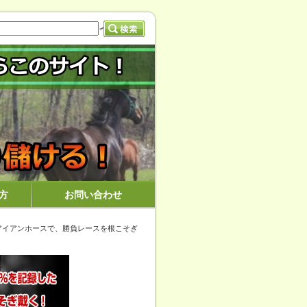
スを根こそぎ頂く『アイアンホ
方
お問い合わせ
したアイアンホースで、勝負レースを根こそぎ