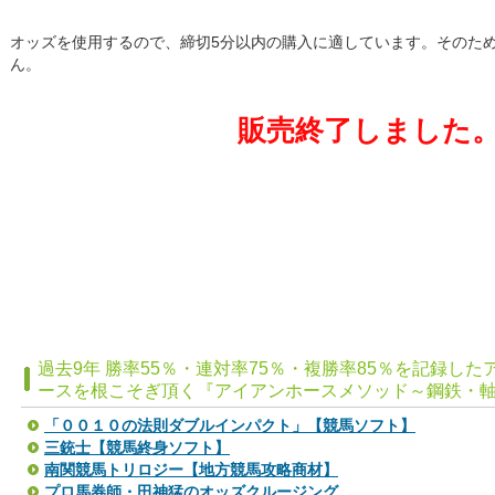
オッズを使用するので、締切5分以内の購入に適しています。そのた
ん。
販売終了しました
過去9年 勝率55％・連対率75％・複勝率85％を記録し
ースを根こそぎ頂く『アイアンホースメソッド～鋼鉄・
「００１０の法則ダブルインパクト」【競馬ソフト】
三銃士【競馬終身ソフト】
南関競馬トリロジー【地方競馬攻略商材】
プロ馬券師・田神猛のオッズクルージング